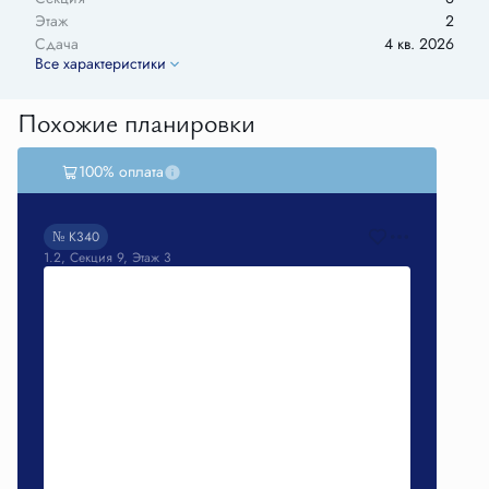
Этаж
2
Сдача
4 кв. 2026
Все характеристики
Похожие планировки
100% оплата
2
2
д
1
3
ч
5
4
м
0
4
c
№ К340
1.2, Секция 9, Этаж 3