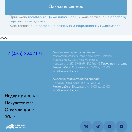
Заказать звонок
Принимаю
политику конфиденциальности
и даю согласие на
обработку
персональных данных
Даю согласие на
получение рекламно-информационных материалов
<-->
Адрес офиса продаж на объекте:
+7 (495) 324-71-71
Московская область, городской округ Люберцы,
посёлок городского типа Марусино
Координаты: 55.694869, 37.976646
Посмотреть на карте
Режим работы:
Ежедневно c 10:00 до 20:00
info@nekrasovka.com
Адрес центрального офиса продаж:
г. Москва, Рязанский пр-кт, д. 24 к. 2
Режим работы:
Ежедневно c 10:00 до 20:00
info@nekrasovka.com
Недвижимость
Покупателю
О компании
ЖК