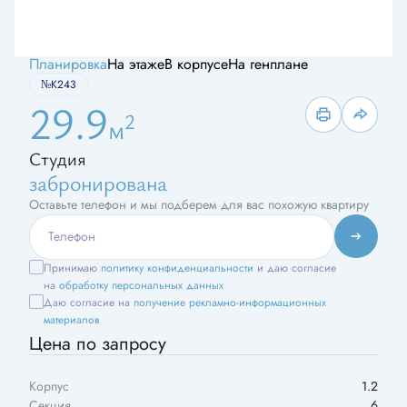
Планировка
На этаже
В корпусе
На генплане
№К243
29.9
2
м
Студия
забронирована
Оставьте телефон и мы подберем для вас похожую квартиру
Принимаю
политику конфиденциальности
и даю согласие
на
обработку персональных данных
Даю согласие на
получение рекламно-информационных
материалов
Цена по запросу
Корпус
1.2
Секция
6