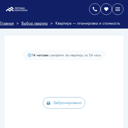
2
Студия
29.9 м
Цена по запросу
Главная
>
Выбор квартир
>
Квартира — планировка и стоимость
Старт продаж
+1
14 человек
смотрели эту квартиру за 24 часа
Забронировано