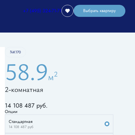
+7 (495) 324-71-71
Выбрать квартиру
Забронировать
№К170
58.9
2
м
2-комнатная
Старт продаж
С балконом
+2
14 108 487 руб.
Опции
Стандартная
14 108 487
руб