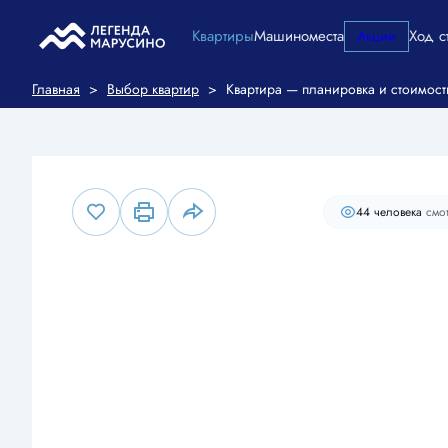
Квартиры
Машиноместа
Ход с
Акции
2
2-комнатная
58.9 м
14 108 487 руб.
Ипотека
от 6
Главная
>
Выбор квартир
>
Квартира — планировка и стоимост
44 человекa
смот