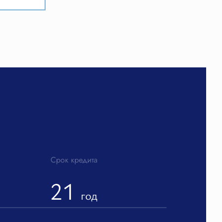
и
Срок кредита
21
год