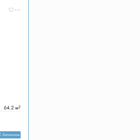
64.2 м
2
С балконом
Старт продаж