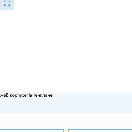
аже
В корпусе
На генплане