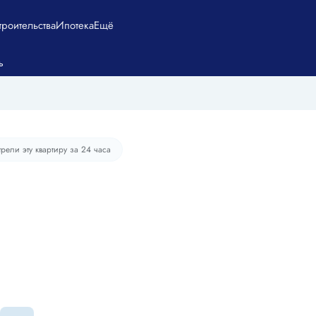
троительства
Ипотека
Ещё
0 904 руб./мес.
ь
рели эту квартиру за 24 часа