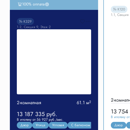
100% оплата
2
3
д
1
0
ч
5
5
м
2
1
c
№ К120
1.1, Секция
№ К329
1.2, Секция 9, Этаж 2
2-комнат
2-комнатная
61.1 м
2
13 754
13 187 335
руб.
В ипотеку о
В ипотеку от 56 927 руб./мес.
Двор
Улица
Угловая
С балконом
Мастер-спальня
Двор