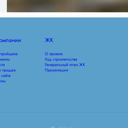
омпании
ЖК
стройщике
О проекте
менты
Ход строительства
сти
Генеральный план ЖК
л продаж
Презентация
 сайта
кты