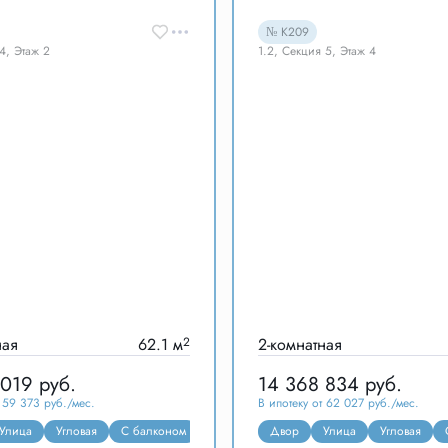
№ К209
 4, Этаж 2
1.2, Секция 5, Этаж 4
ная
62.1 м
2
2-комнатная
 019
руб.
14 368 834
руб.
т 59 373 руб./мес.
В ипотеку от 62 027 руб./мес.
Старт продаж
Улица
Угловая
Гардеробная
С балконом
Мастер-спальня
Двор
Старт продаж
Улица
Угловая