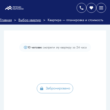
2
2-комнатная
38.8 м
Цена по запросу
Главная
>
Выбор квартир
>
Квартира — планировка и стоимость
Старт продаж
С балконом
Кухня-гостиная
+3
10 человек
смотрели эту квартиру за 24 часа
Забронировано