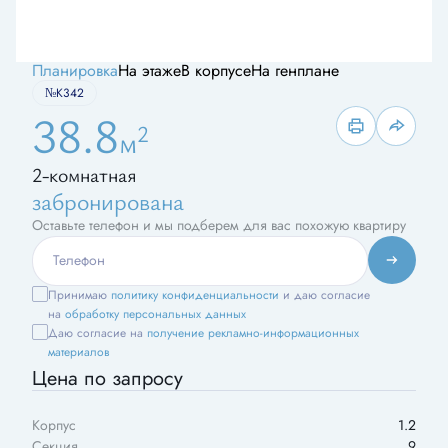
Планировка
На этаже
В корпусе
На генплане
№К342
38.8
2
м
2-комнатная
забронирована
Оставьте телефон и мы подберем для вас похожую квартиру
Принимаю
политику конфиденциальности
и даю согласие
на
обработку персональных данных
Даю согласие на
получение рекламно-информационных
материалов
Цена по запросу
Корпус
1.2
Секция
9