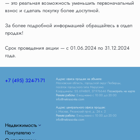
— это реальная возможность уменьшить первоначальный
взнос и сделать покупку более доступной.
За более подробной информацией обращайтесь в отдел
продаж!
Срок проведения акции — с 01.06.2024 по 31.12.2024
года.
Адрес офиса продаж на объекте:
+7 (495) 324-71-71
Московская область, городской округ Люберцы,
посёлок городского типа Марусино
Координаты: 55.694869, 37.976646
Посмотреть на карте
Режим работы:
Ежедневно c 10:00 до 20:00
info@nekrasovka.com
Адрес центрального офиса продаж:
г. Москва, Рязанский пр-кт, д. 24 к. 2
Режим работы:
Ежедневно c 10:00 до 20:00
info@nekrasovka.com
Недвижимость
Покупателю