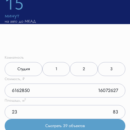
15
минут
на авто до МКАД
Комнатность
Студия
1
2
3
Стоимость, ₽
2
Площадь, м
Смотреть 39 объектов