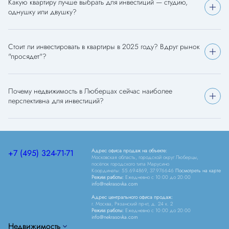
Какую квартиру лучше выбрать для инвестиций — студию,
однушку или двушку?
Стоит ли инвестировать в квартиры в 2025 году? Вдруг рынок
"просядет"?
Почему недвижимость в Люберцах сейчас наиболее
перспективна для инвестиций?
Адрес офиса продаж на объекте:
+7 (495) 324-71-71
Московская область, городской округ Люберцы,
посёлок городского типа Марусино
Координаты: 55.694869, 37.976646
Посмотреть на карте
Режим работы:
Ежедневно c 10:00 до 20:00
info@nekrasovka.com
Адрес центрального офиса продаж:
г. Москва, Рязанский пр-кт, д. 24 к. 2
Режим работы:
Ежедневно c 10:00 до 20:00
info@nekrasovka.com
Недвижимость