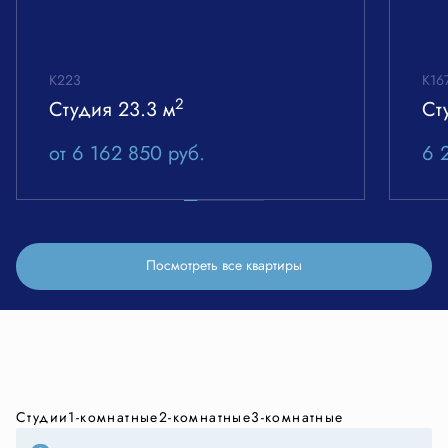
К223
К16
2
Студия
23.3 м
Ст
от 6 162 850
руб.
6 
Посмотреть все квартиры
Студии
1-комнатные
2-комнатные
3-комнатные