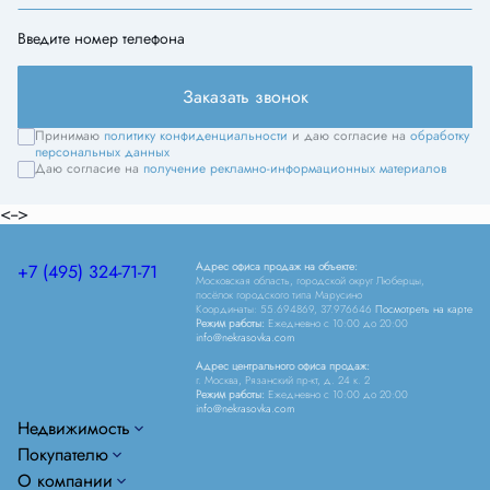
Введите номер телефона
Заказать звонок
Принимаю
политику конфиденциальности
и даю согласие на
обработку
персональных данных
Даю согласие на
получение рекламно-информационных материалов
<-->
Адрес офиса продаж на объекте:
+7 (495) 324-71-71
Московская область, городской округ Люберцы,
посёлок городского типа Марусино
Координаты: 55.694869, 37.976646
Посмотреть на карте
Режим работы:
Ежедневно c 10:00 до 20:00
info@nekrasovka.com
Адрес центрального офиса продаж:
г. Москва, Рязанский пр-кт, д. 24 к. 2
Режим работы:
Ежедневно c 10:00 до 20:00
info@nekrasovka.com
Недвижимость
Покупателю
О компании