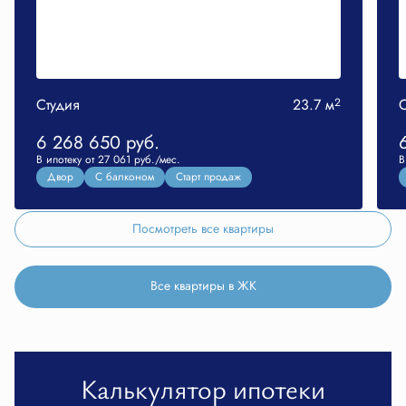
Студия
23.7 м
2
С
6 268 650
руб.
В ипотеку от 27 061 руб./мес.
В
Двор
С балконом
Старт продаж
Посмотреть все квартиры
Все квартиры в ЖК
Калькулятор ипотеки