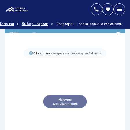
2
Студия
30.7 м
7 308 135 руб.
Ипотека
от 31 548 руб./мес.
Главная
>
Выбор квартир
>
Квартира — планировка и стоимость
100% оплата
Старт продаж
+1
61 человек
смотрел эту квартиру за 24 часа
Нажмите
для увеличения