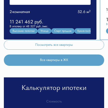
1
2-комнатная
52.6 м
2
11 241 462
руб.
В
В ипотеку от 48 527 руб./мес.
Высокие потолки
Улица
Старт продаж
Кухня-гостиная
Посмотреть все квартиры
Все квартиры в ЖК
Калькулятор ипотеки
Стоимость