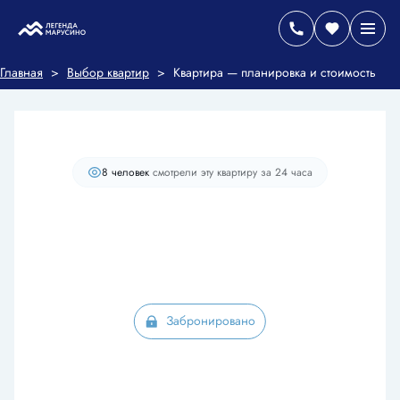
2
2-комнатная
50 м
Цена по запросу
Главная
>
Выбор квартир
>
Квартира — планировка и стоимость
Старт продаж
С балконом
+2
8 человек
смотрели эту квартиру за 24 часа
Забронировано