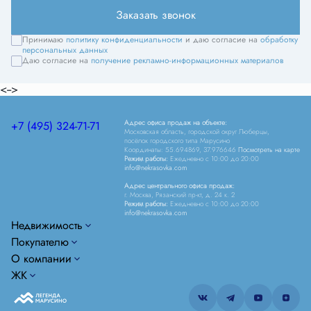
Заказать звонок
Принимаю
политику конфиденциальности
и даю согласие на
обработку
персональных данных
Даю согласие на
получение рекламно-информационных материалов
<-->
Адрес офиса продаж на объекте:
+7 (495) 324-71-71
Московская область, городской округ Люберцы,
посёлок городского типа Марусино
Координаты: 55.694869, 37.976646
Посмотреть на карте
Режим работы:
Ежедневно c 10:00 до 20:00
info@nekrasovka.com
Адрес центрального офиса продаж:
г. Москва, Рязанский пр-кт, д. 24 к. 2
Режим работы:
Ежедневно c 10:00 до 20:00
info@nekrasovka.com
Недвижимость
Покупателю
О компании
ЖК