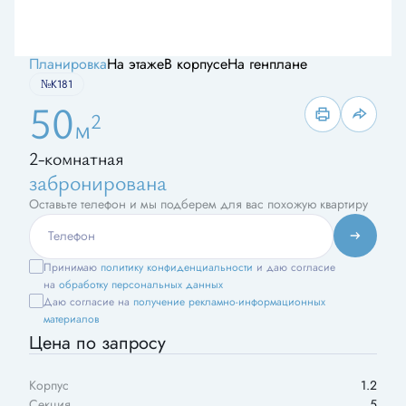
Планировка
На этаже
В корпусе
На генплане
№К181
50
2
м
2-комнатная
забронирована
Оставьте телефон и мы подберем для вас похожую квартиру
Принимаю
политику конфиденциальности
и даю согласие
на
обработку персональных данных
Даю согласие на
получение рекламно-информационных
материалов
Цена по запросу
Корпус
1.2
Секция
5