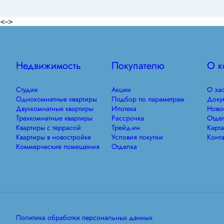
<-->
Недвижимость
Покупателю
О к
Студии
Акции
О за
Однокомнатные квартиры
Подбор по параметрам
Доку
Двухкомнатные квартиры
Ипотека
Ново
Трехкомнатные квартиры
Рассрочка
Отде
Квартиры с террасой
Трейд-ин
Карта
Квартиры в новостройке
Условия покупки
Конта
Коммерческие помещения
Отделка
Политика обработки персональных данных