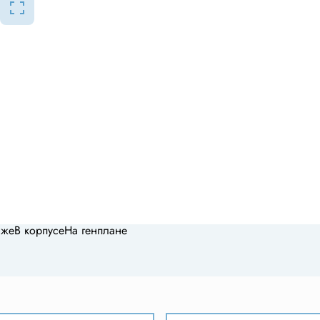
аже
В корпусе
На генплане