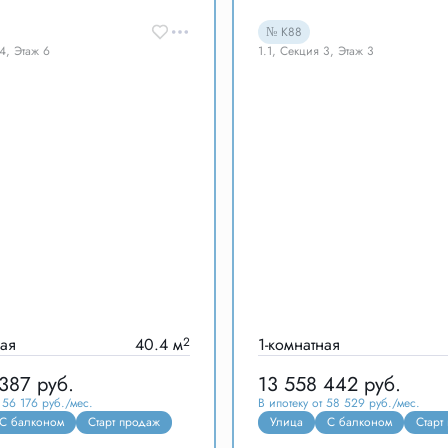
№ К88
 4, Этаж 6
1.1, Секция 3, Этаж 3
ная
40.4 м
2
1-комнатная
 387
руб.
13 558 442
руб.
 56 176 руб./мес.
В ипотеку от 58 529 руб./мес.
одаж
С балконом
Гардеробная
Старт продаж
Улица
С балконом
Старт