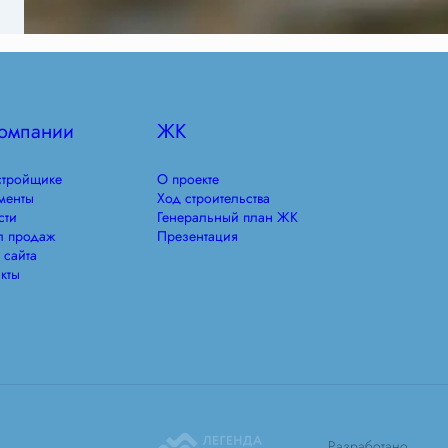
омпании
ЖК
стройщике
О проекте
менты
Ход строительства
сти
Генеральный план ЖК
л продаж
Презентация
 сайта
кты
Разработано