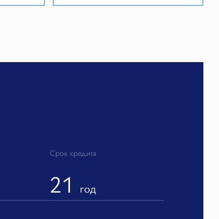
и
Срок кредита
21
год