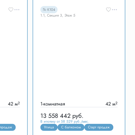
№ К104
1.1, Секция 3, Этаж 5
42 м
2
1-комнатная
42 м
2
13 558 442
руб.
В ипотеку от 58 529 руб./мес.
 продаж
Улица
С балконом
Старт продаж