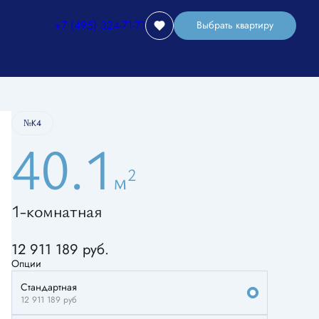
+7 (495) 324-71-71
Выбрать квартиру
Забронировать
№К4
40.1
2
м
1-комнатная
Старт продаж
Высокие потолки
+2
12 911 189 руб.
Опции
Стандартная
12 911 189
руб