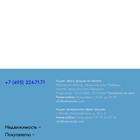
Центральный офис продаж
г Москва, Рязанский пр-кт, д 24 к 2
Офис продаж на объекте
Московская обл, г Люберцы, пгт Марусино, д 20А
Адрес офиса продаж на объекте:
+7 (495) 324-71-71
Московская область, городской округ Люберцы,
посёлок городского типа Марусино
Координаты: 55.694869, 37.976646
Посмотреть на карте
Режим работы:
Ежедневно c 10:00 до 20:00
info@nekrasovka.com
Адрес центрального офиса продаж:
г. Москва, Рязанский пр-кт, д. 24 к. 2
Режим работы:
Ежедневно c 10:00 до 20:00
info@nekrasovka.com
Недвижимость
Покупателю