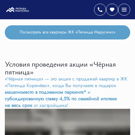
Посмотреть все квартиры ЖК «Легенда Марусино»
Условия проведения акции «Чёрная
пятница»
«Чёрная пятница» — это акция с продажей квартир в ЖК
«Легенда Коренёво», когда Вы получаете в подарок
машиноместо в подземном паркинге*
и
субсидированную ставку 4,5% по семейной ипотеке
на весь срок
от застройщика!