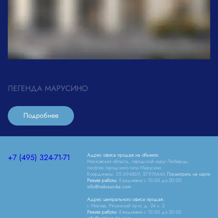
ЛЕГЕНДА МАРУСИНО
Подробнее
Адрес офиса продаж на объекте:
+7 (495) 324-71-71
Московская область, городской округ Люберцы,
посёлок городского типа Марусино
Координаты: 55.694869, 37.976646
Посмотреть на карте
Режим работы:
Ежедневно c 10:00 до 20:00
info@nekrasovka.com
Адрес центрального офиса продаж:
г. Москва, Рязанский пр-кт, д. 24 к. 2
Режим работы:
Ежедневно c 10:00 до 20:00