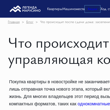
Квартиры
Машиноместа
Ход с
Акции
Главная
>
Блог
>
Что происходит после сдачи дома: заселени
Что происходит 
управляющая ко
Покупка квартиры в новостройке не заканчивает
лишь отправная точка нового этапа, который 
жизнь. Для многих владельцев этот период выз
компактных форматов, таких как
однокомнатные